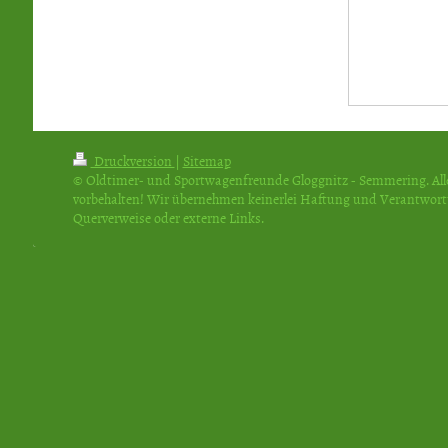
Druckversion
|
Sitemap
© Oldtimer- und Sportwagenfreunde Gloggnitz - Semmering. All
vorbehalten! Wir übernehmen keinerlei Haftung und Verantwor
Querverweise oder externe Links.