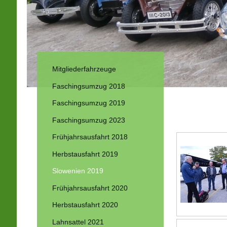
Mitgliederfahrzeuge
Faschingsumzug 2018
Busclubfa
Faschingsumzug 2019
Bild ankl
Faschingsumzug 2023
Frühjahrsausfahrt 2018
Herbstausfahrt 2019
Slowenien 2019
Frühjahrsausfahrt 2020
Herbstausfahrt 2020
Lahnsattel 2021