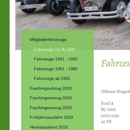
Mitgliederfahrzeuge
Fahrzeuge bis Bj 1940
Fahrzeu
Fahrzeuge 1941 - 1960
Fahrzeuge 1961 - 1980
Fahrzeuge ab 1981
Faschingsumzug 2018
Othmar Singra
Faschingsumzug 2019
Ford A
Faschingsumzug 2023
Bj. 1928
3300 ccm
Frühjahrsausfahrt 2018
40 PS
Herbstausfahrt 2019