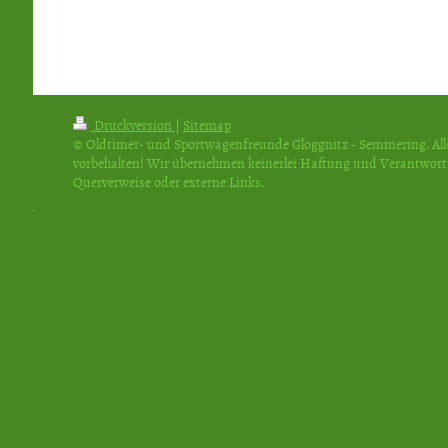
Druckversion
|
Sitemap
© Oldtimer- und Sportwagenfreunde Gloggnitz - Semmering. All
vorbehalten! Wir übernehmen keinerlei Haftung und Verantwor
Querverweise oder externe Links.